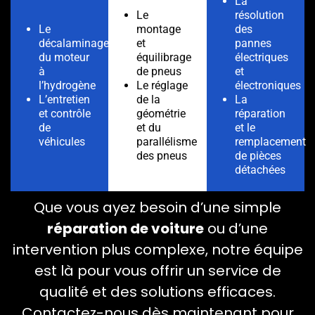
La
Le
résolution
Le
montage
des
décalaminage
et
pannes
du moteur
équilibrage
électriques
à
de pneus
et
l’hydrogène
Le réglage
électroniques
L’entretien
de la
La
et contrôle
géométrie
réparation
de
et du
et le
véhicules
parallélisme
remplacement
des pneus
de pièces
détachées
Que vous ayez besoin d’une simple
réparation de voiture
ou d’une
intervention plus complexe, notre équipe
est là pour vous offrir un service de
qualité et des solutions efficaces.
Contactez-nous dès maintenant pour