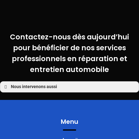
Contactez-nous dès aujourd’hui
pour bénéficier de nos services
professionnels en réparation et
entretien automobile
Nous intervenons aussi
Garage auto
Garage auto Elven
Garage auto Sulniac
Garage auto Saint-Avé
Menu
Garage auto Treffléan
Garage auto Saint-Nolff
Garage auto Theix
Garage auto Sarzeau