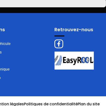
ns
Retrouvez-nous
hicule
s
onique
o
tion légales
Politiques de confidentialité
Plan du site