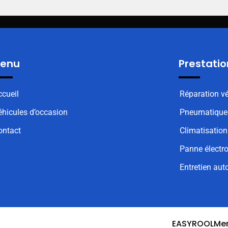
enu
Prestatio
ccueil
Réparation vé
éhicules d’occasion
Pneumatique
ontact
Climatisation
Panne électr
Entretien aut
EASYROOL
Men