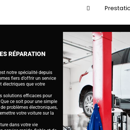
Prestati
LES RÉPARATION
st notre spécialité depuis
es fiers d’offrir un service
 électriques que votre
s solutions efficaces pour
. Que ce soit pour une simple
 de problèmes électroniques,
mettre votre voiture sur la
ure dans votre vie