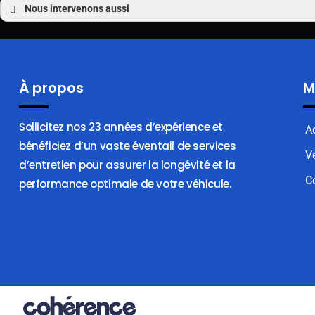
Nous intervenons aussi
Réparation voiture
Réparation voiture Sulniac
Réparation voiture Elven
Réparation voiture Treffléan
À propos
M
Réparation voiture Saint-Avé
Réparation voiture Theix
Réparation voiture Saint-Nolff
Sollicitez nos 23 années d’expérience et
Réparation voiture Presqu’île de Rhuys
A
Réparation voiture Sarzeau
bénéficiez d’un vaste éventail de services
V
Réparation voiture Séné
d’entretien pour assurer la longévité et la
Réparation voiture Vannes
C
performance optimale de votre véhicule.